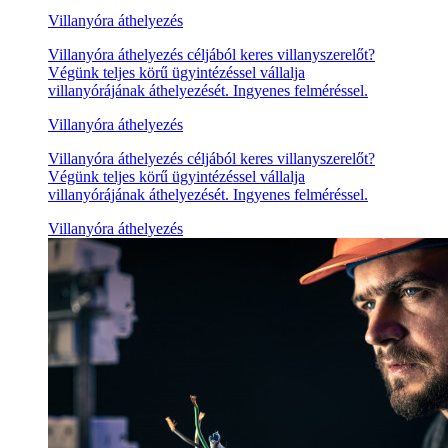
Villanyóra áthelyezés
Villanyóra áthelyezés céljából keres villanyszerelőt?
Végünk teljes körű ügyintézéssel vállalja
villanyórájának áthelyezését. Ingyenes felméréssel.
Villanyóra áthelyezés
Villanyóra áthelyezés céljából keres villanyszerelőt?
Végünk teljes körű ügyintézéssel vállalja
villanyórájának áthelyezését. Ingyenes felméréssel.
Villanyóra áthelyezés