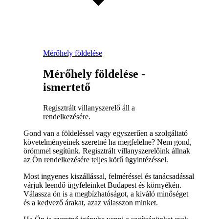
Mérőhely földelése
Mérőhely földelése -
ismertető
Regisztrált villanyszerelő áll a
rendelkezésére.
Gond van a földeléssel vagy egyszerűen a szolgáltató
követelményeinek szeretné ha megfelelne? Nem gond,
örömmel segítünk. Regisztrált villanyszerelőink állnak
az Ön rendelkezésére teljes körű ügyintézéssel.
Most ingyenes kiszállással, felméréssel és tanácsadással
várjuk leendő ügyfeleinket Budapest és környékén.
Válassza ön is a megbízhatóságot, a kiváló minőséget
és a kedvező árakat, azaz válasszon minket.