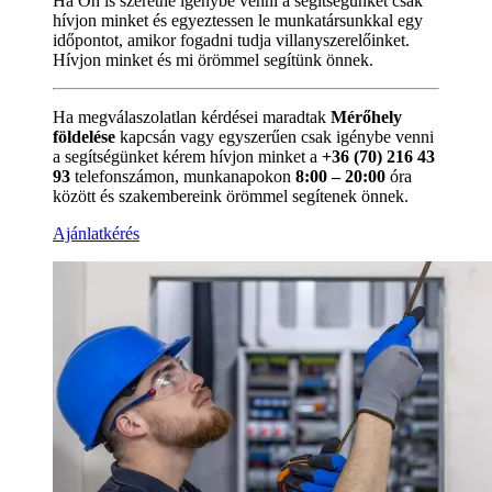
Ha Ön is szeretné igénybe venni a segítségünket csak
hívjon minket és egyeztessen le munkatársunkkal egy
időpontot, amikor fogadni tudja villanyszerelőinket.
Hívjon minket és mi örömmel segítünk önnek.
Ha megválaszolatlan kérdései maradtak
Mérőhely
földelése
kapcsán vagy egyszerűen csak igénybe venni
a segítségünket kérem hívjon minket a
+36 (70) 216 43
93
telefonszámon, munkanapokon
8:00 – 20:00
óra
között és szakembereink örömmel segítenek önnek.
Ajánlatkérés