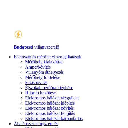
Budapesti
villanyszerelő
Főelosztó és mérőhelyi szolgáltatások
Mérőhely kialakítása
Amperbővítés
Villanyóra áthelyezés
Mérőhely földelése
Fázisbővítés
Éjszakai mérőóra kiépítése
H tarifa bekötése
Elektromos hálózat vizsgálata
Elektromos hálózat kiépítés
Elektromos hálózat bővítés
Elektromos hálózat felújítás
Elektromos hálózat karbantartás
Általános villanyszerelés