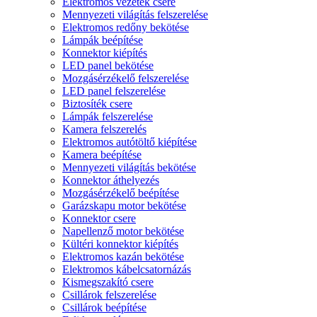
Elektromos vezeték csere
Mennyezeti világítás felszerelése
Elektromos redőny bekötése
Lámpák beépítése
Konnektor kiépítés
LED panel bekötése
Mozgásérzékelő felszerelése
LED panel felszerelése
Biztosíték csere
Lámpák felszerelése
Kamera felszerelés
Elektromos autótöltő kiépítése
Kamera beépítése
Mennyezeti világítás bekötése
Konnektor áthelyezés
Mozgásérzékelő beépítése
Garázskapu motor bekötése
Konnektor csere
Napellenző motor bekötése
Kültéri konnektor kiépítés
Elektromos kazán bekötése
Elektromos kábelcsatornázás
Kismegszakító csere
Csillárok felszerelése
Csillárok beépítése