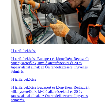
H tarifa bekötése
H tarifa bekötése Budapest és környékén. Regisztrált
villanyszerelőink, kiváló alkatrészekkel és 20 év
tapasztalattal állnak az Ön rendelkezésére. Ingyenes
felmérés.
H tarifa bekötése
H tarifa bekötése Budapest és környékén. Regisztrált
villanyszerelőink, kiváló alkatrészekkel és 20 év
tapasztalattal állnak az Ön rendelkezésére. Ingyenes
felmérés.