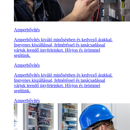
Amperbővítés
Amperbővítés kiváló minőségben és kedvező árakkal.
Ingyenes kiszállással, felméréssel és tanácsadással
várjuk leendő ügyfeleinket. Hívjon és örömmel
segítünk.
Amperbővítés
Amperbővítés kiváló minőségben és kedvező árakkal.
Ingyenes kiszállással, felméréssel és tanácsadással
várjuk leendő ügyfeleinket. Hívjon és örömmel
segítünk.
Amperbővítés