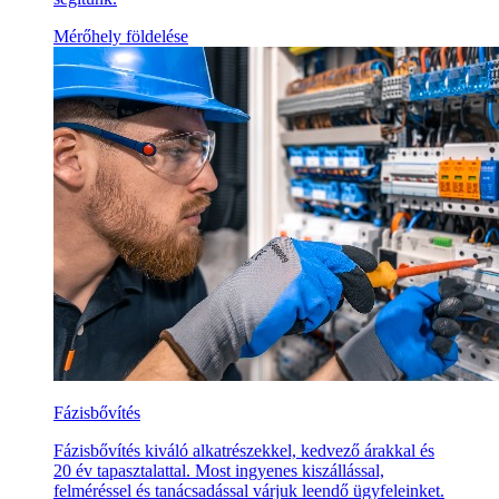
Mérőhely földelése
Fázisbővítés
Fázisbővítés kiváló alkatrészekkel, kedvező árakkal és
20 év tapasztalattal. Most ingyenes kiszállással,
felméréssel és tanácsadással várjuk leendő ügyfeleinket.