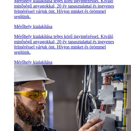
Mérőhely kialakítása teljes körű ügyintézéssel. Kiváló
minőségű anyagokkal, 20 év tapasztalattal és ingyenes
felméréssel várjuk önt. Hívjon minket és örömmel
segítünk.
Mérőhely kialakítása
Mérőhely kialakítása teljes körű ügyintézéssel. Kiváló
minőségű anyagokkal, 20 év tapasztalattal és ingyenes
felméréssel várjuk önt. Hívjon minket és örömmel
segítünk.
Mérőhely kialakítása