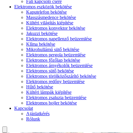
Fali kapcsoló csere
Elektromos eszközök bekötése
Kaputelefon bekötése
Masszásmedence bekötése
Kültéri világítás kiépítése
Elektromos konvektor bekötése
Jakuzzi bekötése
Elektromos napellenző beüzemlése
Klíma bekötése
Mikrohullámú sütő bekötése
Elektromos pergola beüzemlése
Elektromos főzőlap bekötése
Elektromos árnyékolók beüzemlése
Elektromos sütő bekötése
Elektromos törölközőszárító bekötése
Elektromos redőny beüzemlése
Hűtő bekötése
Kültéri lámpák kiépítése
Elektromos zsaluzia beüzemlése
Elektromos bojler bekötése
Kapcsolat
Ajánlatkérés
Rólunk