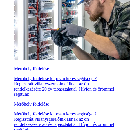
Mérőhely földelése
Mérőhely földelése kapcsán keres segítséget?
Regisztrált villanyszerelőink állnak az ön
rendelkezésére 20 év tapasztalattal. Hívjon és örömmel
segítünk.
Mérőhely földelése
Mérőhely földelése kapcsán keres segítséget?
Regisztrált villanyszerelőink állnak az ön
rendelkezésére 20 év tapasztalattal. Hívjon és örömmel
segítünk.