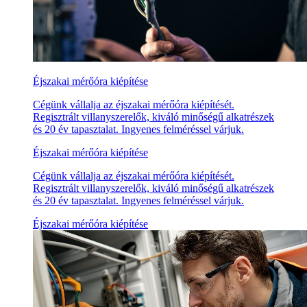
Éjszakai mérőóra kiépítése
Cégünk vállalja az éjszakai mérőóra kiépítését.
Regisztrált villanyszerelők, kiváló minőségű alkatrészek
és 20 év tapasztalat. Ingyenes felméréssel várjuk.
Éjszakai mérőóra kiépítése
Cégünk vállalja az éjszakai mérőóra kiépítését.
Regisztrált villanyszerelők, kiváló minőségű alkatrészek
és 20 év tapasztalat. Ingyenes felméréssel várjuk.
Éjszakai mérőóra kiépítése