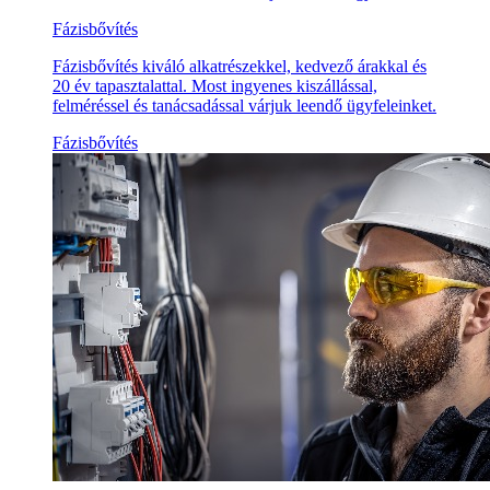
Fázisbővítés
Fázisbővítés kiváló alkatrészekkel, kedvező árakkal és
20 év tapasztalattal. Most ingyenes kiszállással,
felméréssel és tanácsadással várjuk leendő ügyfeleinket.
Fázisbővítés