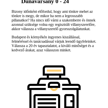
Dunavarsány 0 - 24
Bizony időnként előfordul, hogy ami tönkre mehet az
tönkre is megy, de mikor ha nem a legrosszabb
pillanatkor? Ha nincs idő várni a szakemberre és önnek
azonnal szüksége volna egy regisztrált villanyszerelőre,
akkor válassza a villanyszerelő gyorsszolgálatunkat.
Budapest és környékén ingyenes kiszállással,
felméréssel és tanácsadással várjuk leendő ügyfeleinket.
Válassza a 20 év tapasztalatot, a kiváló minőséget és a
kedvező árakat, azaz válasszon minket.