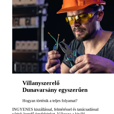
Villanyszerelő
Dunavarsány egyszerűen
Hogyan történik a teljes folyamat?
INGYENES kiszállással, felméréssel és tanácsadással
várjuk leendő ügyfeleinket. Válassza a kiváló