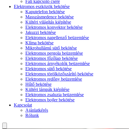
Fali kapcsoló csere
Elektromos eszközök bekötése
Kaputelefon bekötése
Masszásmedence bekötése
Kültéri világítás kiépítése
Elektromos konvektor bekötése
Jakuzzi bekötése
Elektromos napellenző beüzemlése
Klíma bekötése
Mikrohullámú sütő bekötése
Elektromos pergola beüzemlése
Elektromos főzőlap bekötése
Elektromos árnyékolók beüzemlése
Elektromos sütő bekötése
Elektromos törölközőszárító bekötése
Elektromos redőny beüzemlése
Hűtő bekötése
Kültéri lámpák kiépítése
Elektromos zsaluzia beüzemlése
Elektromos bojler bekötése
Kapcsolat
Ajánlatkérés
Rólunk