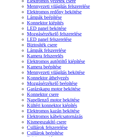
Elektromos vezeték csere
Mennyezeti világítás felszerelése
Elektromos redőny bekötése
Lámpák beépítése
Konnektor kiépítés
LED panel bekötése
Mozgásérzékelő felszerelése
LED panel felszerelése
Biztosíték csere
Lámpák felszerelése
Kamera felszerelés
Elektromos autótöltő kiépítése
Kamera beépítése
Mennyezeti világítás bekötése
Konnektor áthelyezés
Mozgásérzékelő beépítése
Garázskapu motor bekötése
Konnektor csere
Napellenző motor bekötése
Kültéri konnektor kiépítés
Elektromos kazán bekötése
Elektromos kábelcsatornázás
Kismegszakító csere
Csillárok felszerelése
Csillárok beépítése