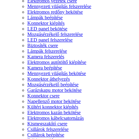
Elektromos vezeték csere
Mennyezeti világítás felszerelése
Elektromos redőny bekötése
Lámpák beépítése
Konnektor kiépítés
LED panel bekötése
Mozgásérzékelő felszerelése
LED panel felszerelése
Biztosíték csere
Lámpák felszerelése
Kamera felszerelés
Elektromos autótöltő kiépítése
Kamera beépítése
Mennyezeti világítás bekötése
Konnektor áthelyezés
Mozgásérzékelő beépítése
Garázskapu motor bekötése
Konnektor csere
Napellenző motor bekötése
Kültéri konnektor kiépítés
Elektromos kazán bekötése
Elektromos kábelcsatornázás
Kismegszakító csere
Csillárok felszerelése
Csillárok beépítése