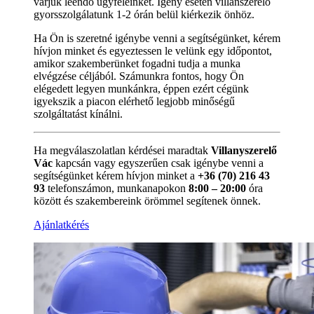
várjuk leendő ügyfeleinket. Igény esetén villanszerelő
gyorsszolgálatunk 1-2 órán belül kiérkezik önhöz.
Ha Ön is szeretné igénybe venni a segítségünket, kérem
hívjon minket és egyeztessen le velünk egy időpontot,
amikor szakemberünket fogadni tudja a munka
elvégzése céljából. Számunkra fontos, hogy Ön
elégedett legyen munkánkra, éppen ezért cégünk
igyekszik a piacon elérhető legjobb minőségű
szolgáltatást kínálni.
Ha megválaszolatlan kérdései maradtak
Villanyszerelő
Vác
kapcsán vagy egyszerűen csak igénybe venni a
segítségünket kérem hívjon minket a
+36 (70) 216 43
93
telefonszámon, munkanapokon
8:00 – 20:00
óra
között és szakembereink örömmel segítenek önnek.
Ajánlatkérés