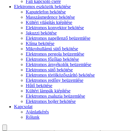
Fali kapcsoló csere
Elektromos eszközök bekötése
Kaputelefon bekötése
Masszásmedence bekötése
Kültéri világítás kiépítése
Elektromos konvektor bekötése
Jakuzzi bekötése
Elektromos napellenző beüzemlése
Klíma bekötése
Mikrohullámú sütő bekötése
Elektromos pergola beüzemlése
Elektromos főzőlap bekötése
Elektromos árnyékolók beüzemlése
Elektromos sütő bekötése
Elektromos törölközőszárító bekötése
Elektromos redőny beüzemlése
Hűtő bekötése
Kültéri lámpák kiépítése
Elektromos zsaluzia beüzemlése
Elektromos bojler bekötése
Kapcsolat
Ajánlatkérés
Rólunk