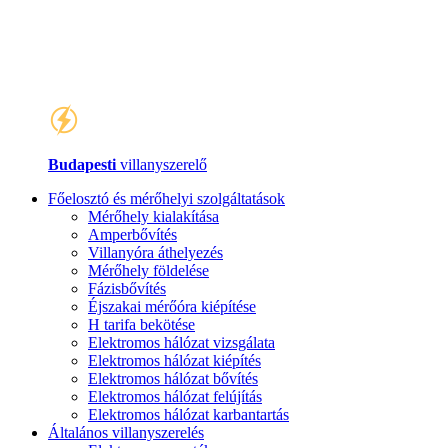
Budapesti
villanyszerelő
Főelosztó és mérőhelyi szolgáltatások
Mérőhely kialakítása
Amperbővítés
Villanyóra áthelyezés
Mérőhely földelése
Fázisbővítés
Éjszakai mérőóra kiépítése
H tarifa bekötése
Elektromos hálózat vizsgálata
Elektromos hálózat kiépítés
Elektromos hálózat bővítés
Elektromos hálózat felújítás
Elektromos hálózat karbantartás
Általános villanyszerelés