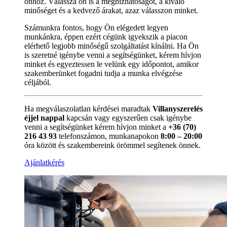
önhöz. Válassza ön is a megbízhatóságot, a kiváló
minőséget és a kedvező árakat, azaz válasszon minket.
Számunkra fontos, hogy Ön elégedett legyen
munkánkra, éppen ezért cégünk igyekszik a piacon
elérhető legjobb minőségű szolgáltatást kínálni. Ha Ön
is szeretné igénybe venni a segítségünket, kérem hívjon
minket és egyeztessen le velünk egy időpontot, amikor
szakemberünket fogadni tudja a munka elvégzése
céljából.
Ha megválaszolatlan kérdései maradtak
Villanyszerelés
éjjel nappal
kapcsán vagy egyszerűen csak igénybe
venni a segítségünket kérem hívjon minket a
+36 (70)
216 43 93
telefonszámon, munkanapokon
8:00 – 20:00
óra között és szakembereink örömmel segítenek önnek.
Ajánlatkérés