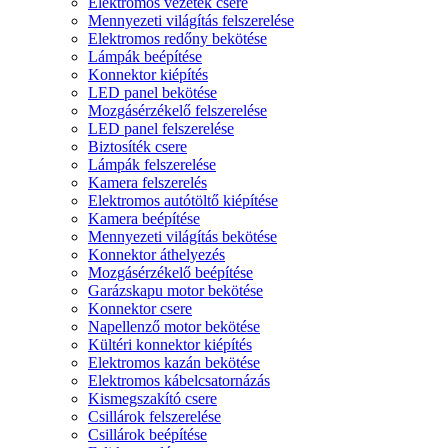
Elektromos vezeték csere
Mennyezeti világítás felszerelése
Elektromos redőny bekötése
Lámpák beépítése
Konnektor kiépítés
LED panel bekötése
Mozgásérzékelő felszerelése
LED panel felszerelése
Biztosíték csere
Lámpák felszerelése
Kamera felszerelés
Elektromos autótöltő kiépítése
Kamera beépítése
Mennyezeti világítás bekötése
Konnektor áthelyezés
Mozgásérzékelő beépítése
Garázskapu motor bekötése
Konnektor csere
Napellenző motor bekötése
Kültéri konnektor kiépítés
Elektromos kazán bekötése
Elektromos kábelcsatornázás
Kismegszakító csere
Csillárok felszerelése
Csillárok beépítése