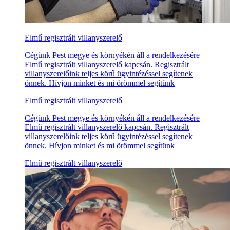
Elmű regisztrált villanyszerelő
Cégünk Pest megye és környékén áll a rendelkezésére
Elmű regisztrált villanyszerelő kapcsán. Regisztrált
villanyszerelőink teljes körű ügyintézéssel segítenek
önnek. Hívjon minket és mi örömmel segítünk
Elmű regisztrált villanyszerelő
Cégünk Pest megye és környékén áll a rendelkezésére
Elmű regisztrált villanyszerelő kapcsán. Regisztrált
villanyszerelőink teljes körű ügyintézéssel segítenek
önnek. Hívjon minket és mi örömmel segítünk
Elmű regisztrált villanyszerelő