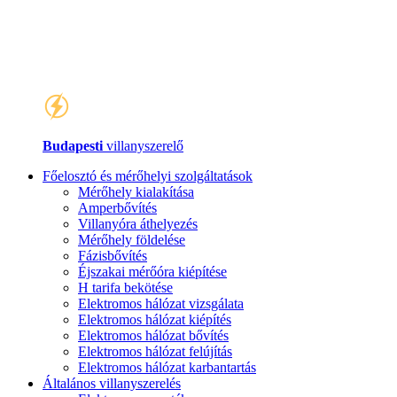
Budapesti
villanyszerelő
Főelosztó és mérőhelyi szolgáltatások
Mérőhely kialakítása
Amperbővítés
Villanyóra áthelyezés
Mérőhely földelése
Fázisbővítés
Éjszakai mérőóra kiépítése
H tarifa bekötése
Elektromos hálózat vizsgálata
Elektromos hálózat kiépítés
Elektromos hálózat bővítés
Elektromos hálózat felújítás
Elektromos hálózat karbantartás
Általános villanyszerelés