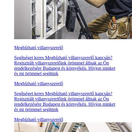
Megbízható villanyszerelő
Segítséget keres Megbízható villanyszerelő kapcsán?
Regisztrált villanyszerelőink örömmel állnak az Ön
rendelkezésére Budapest és környékén. Hívjon minket
és mi örömmel segítünk
Megbízható villanyszerelő
Segítséget keres Megbízható villanyszerelő kapcsán?
Regisztrált villanyszerelőink örömmel állnak az Ön
rendelkezésére Budapest és környékén. Hívjon minket
és mi örömmel segítünk
Megbízható villanyszerelő