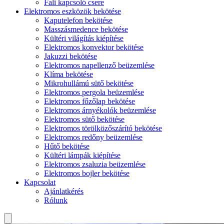
Fali kapcsoló csere
Elektromos eszközök bekötése
Kaputelefon bekötése
Masszásmedence bekötése
Kültéri világítás kiépítése
Elektromos konvektor bekötése
Jakuzzi bekötése
Elektromos napellenző beüzemlése
Klíma bekötése
Mikrohullámú sütő bekötése
Elektromos pergola beüzemlése
Elektromos főzőlap bekötése
Elektromos árnyékolók beüzemlése
Elektromos sütő bekötése
Elektromos törölközőszárító bekötése
Elektromos redőny beüzemlése
Hűtő bekötése
Kültéri lámpák kiépítése
Elektromos zsaluzia beüzemlése
Elektromos bojler bekötése
Kapcsolat
Ajánlatkérés
Rólunk